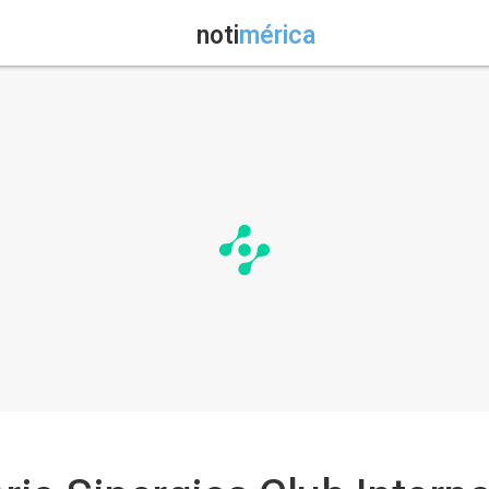
noti
mérica