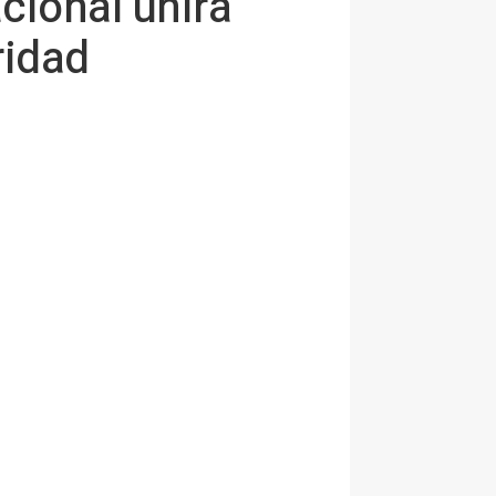
acional unirá
ridad