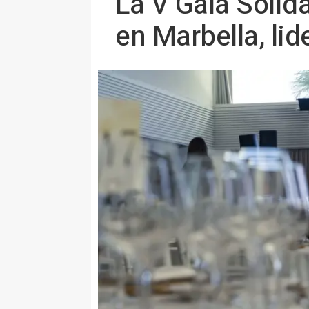
La V Gala Solida
en Marbella, lid