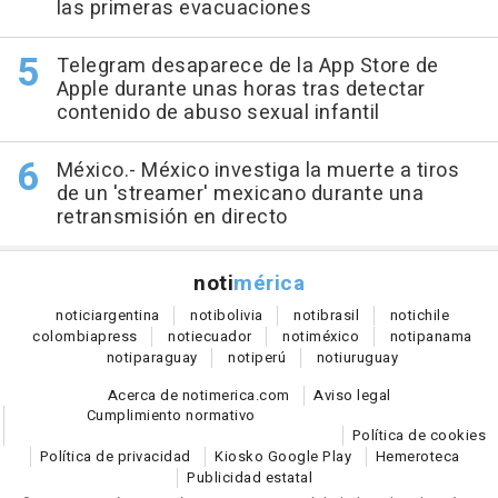
las primeras evacuaciones
Telegram desaparece de la App Store de
Apple durante unas horas tras detectar
contenido de abuso sexual infantil
México.- México investiga la muerte a tiros
de un 'streamer' mexicano durante una
retransmisión en directo
noti
mérica
notici
argentina
noti
bolivia
noti
brasil
noti
chile
colombia
press
noti
ecuador
noti
méxico
noti
panama
noti
paraguay
noti
perú
noti
uruguay
Acerca de notimerica.com
Aviso legal
Cumplimiento normativo
Política de cookies
Política de privacidad
Kiosko Google Play
Hemeroteca
Publicidad estatal