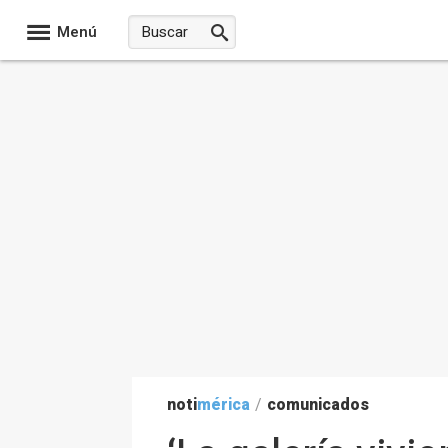
Menú
noti
mérica
/
comunicados