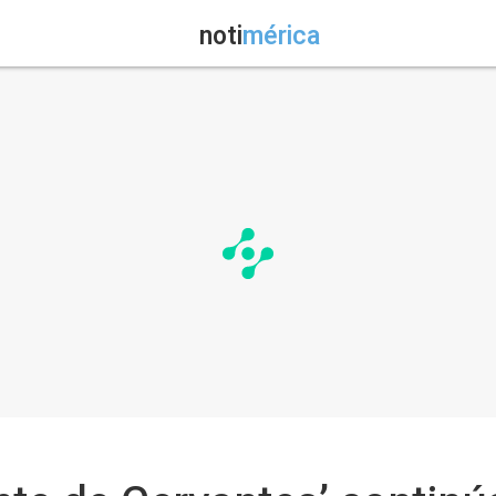
noti
mérica