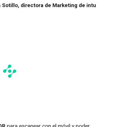
 Sotillo, directora de Marketing de intu
QR
para escanear con el móvil y poder