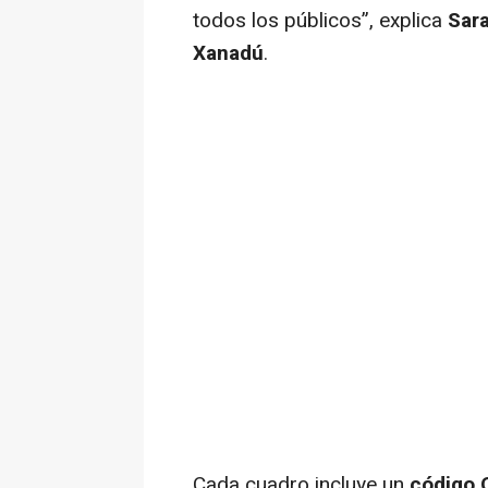
todos los públicos
”, explica
Sara
Xanadú
.
Cada cuadro incluye un
código 