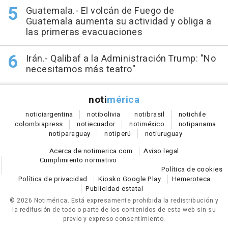
Guatemala.- El volcán de Fuego de
Guatemala aumenta su actividad y obliga a
las primeras evacuaciones
Irán.- Qalibaf a la Administración Trump: "No
necesitamos más teatro"
noti
mérica
notici
argentina
noti
bolivia
noti
brasil
noti
chile
colombia
press
noti
ecuador
noti
méxico
noti
panama
noti
paraguay
noti
perú
noti
uruguay
Acerca de notimerica.com
Aviso legal
Cumplimiento normativo
Política de cookies
Política de privacidad
Kiosko Google Play
Hemeroteca
Publicidad estatal
© 2026 Notimérica.
Está expresamente prohibida la redistribución y
la redifusión de todo o parte de los contenidos de esta web sin su
previo y expreso consentimiento.