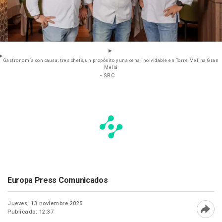
Gastronomía con causa; tres chefs, un propósito y una cena inolvidable en Torre Melina Gran
Meliá
- SRC
Europa Press Comunicados
Jueves, 13 noviembre 2025
Publicado: 12:37
Abri