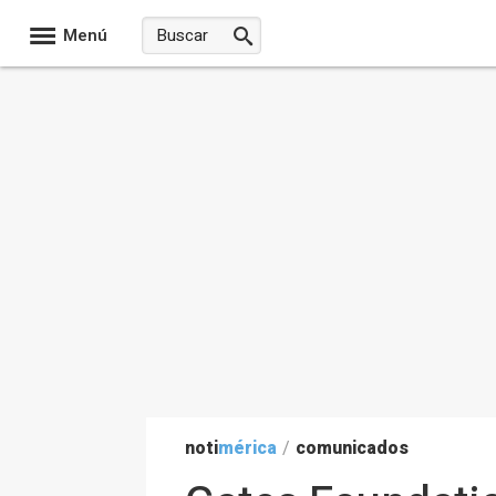
Menú
noti
mérica
/
comunicados