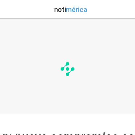
noti
mérica