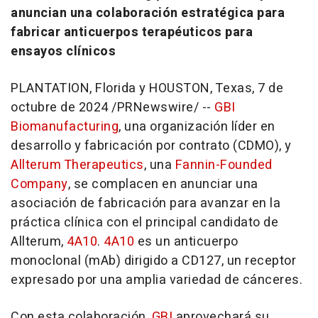
anuncian una colaboración estratégica para
fabricar anticuerpos terapéuticos para
ensayos clínicos
PLANTATION, Florida
y
HOUSTON, Texas
,
7 de
octubre de 2024
/PRNewswire/ --
GBI
Biomanufacturing
, una organización líder en
desarrollo y fabricación por contrato (CDMO), y
Allterum Therapeutics
, una
Fannin-Founded
Company
, se complacen en anunciar una
asociación de fabricación para avanzar en la
práctica clínica con el principal candidato de
Allterum,
4A10
.
4A10
es un anticuerpo
monoclonal (mAb) dirigido a CD127, un receptor
expresado por una amplia variedad de cánceres.
Con esta colaboración,
GBI
aprovechará su