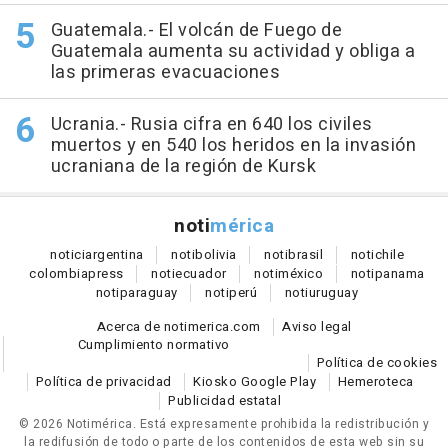
Guatemala.- El volcán de Fuego de
Guatemala aumenta su actividad y obliga a
las primeras evacuaciones
Ucrania.- Rusia cifra en 640 los civiles
muertos y en 540 los heridos en la invasión
ucraniana de la región de Kursk
noti
mérica
notici
argentina
noti
bolivia
noti
brasil
noti
chile
colombia
press
noti
ecuador
noti
méxico
noti
panama
noti
paraguay
noti
perú
noti
uruguay
Acerca de notimerica.com
Aviso legal
Cumplimiento normativo
Política de cookies
Política de privacidad
Kiosko Google Play
Hemeroteca
Publicidad estatal
© 2026 Notimérica.
Está expresamente prohibida la redistribución y
la redifusión de todo o parte de los contenidos de esta web sin su