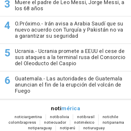
Muere el padre de Leo Messi, Jorge Messi, a
los 68 años
O.Próximo.- Irán avisa a Arabia Saudí que su
nuevo acuerdo con Turquía y Pakistán no va
a garantizar su seguridad
Ucrania.- Ucrania promete a EEUU el cese de
sus ataques a la terminal rusa del Consorcio
del Oleoducto del Caspio
Guatemala.- Las autoridades de Guatemala
anuncian el fin de la erupción del volcán de
Fuego
noti
mérica
notici
argentina
noti
bolivia
noti
brasil
noti
chile
colombia
press
noti
ecuador
noti
méxico
noti
panama
noti
paraguay
noti
perú
noti
uruguay