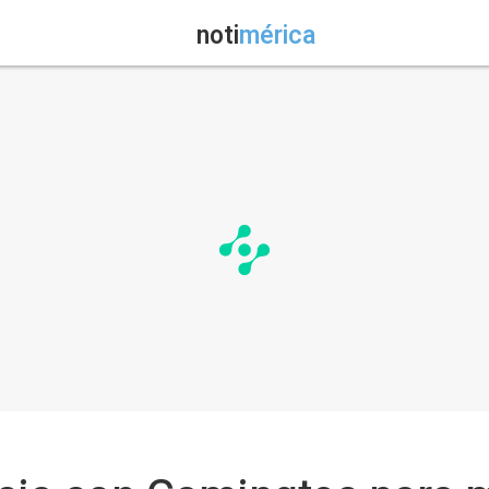
noti
mérica