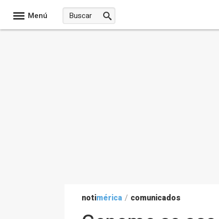
Menú
noti
mérica
/
comunicados