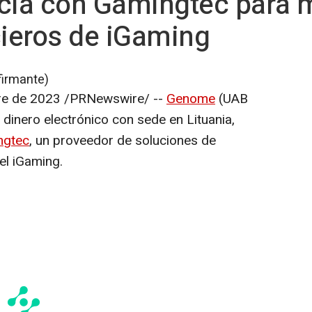
ia con Gamingtec para m
cieros de iGaming
firmante)
re de 2023
/PRNewswire/ --
Genome
(UAB
 dinero electrónico con sede en Lituania,
ngtec
, un proveedor de soluciones de
el iGaming.