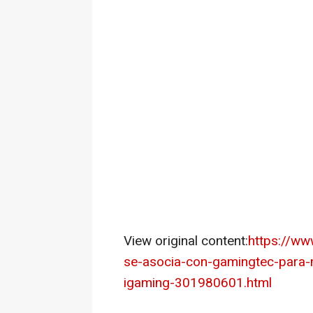
View original content:
https://w
se-asocia-con-gamingtec-para-m
igaming-301980601.html