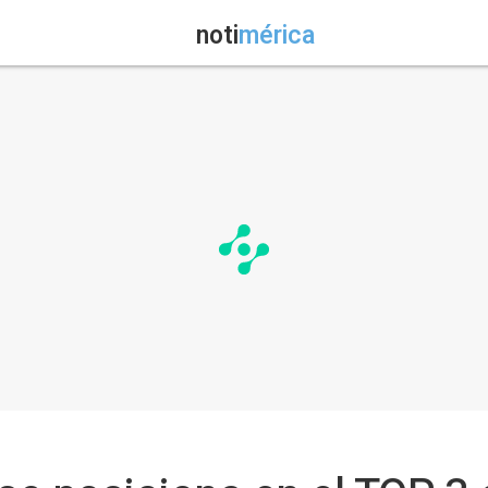
noti
mérica