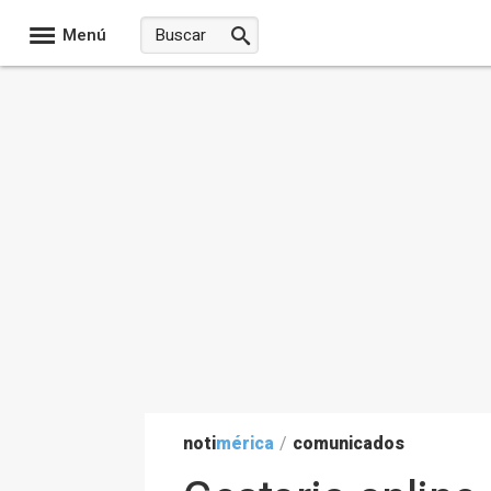
Menú
noti
mérica
/
comunicados