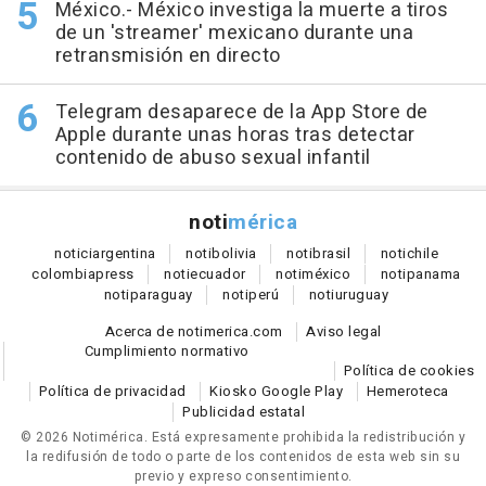
México.- México investiga la muerte a tiros
de un 'streamer' mexicano durante una
retransmisión en directo
Telegram desaparece de la App Store de
Apple durante unas horas tras detectar
contenido de abuso sexual infantil
noti
mérica
notici
argentina
noti
bolivia
noti
brasil
noti
chile
colombia
press
noti
ecuador
noti
méxico
noti
panama
noti
paraguay
noti
perú
noti
uruguay
Acerca de notimerica.com
Aviso legal
Cumplimiento normativo
Política de cookies
Política de privacidad
Kiosko Google Play
Hemeroteca
Publicidad estatal
© 2026 Notimérica.
Está expresamente prohibida la redistribución y
la redifusión de todo o parte de los contenidos de esta web sin su
previo y expreso consentimiento.