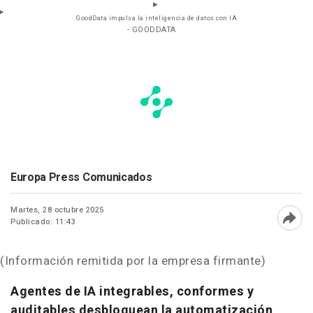
GoodData impulsa la inteligencia de datos con IA
- GOODDATA
Europa Press Comunicados
Martes, 28 octubre 2025
Publicado: 11:43
Abri
(Información remitida por la empresa firmante)
Agentes de IA integrables, conformes y
auditables desbloquean la automatización