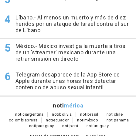
Líbano.- Al menos un muerto y más de diez
heridos por un ataque de Israel contra el sur
de Líbano
México.- México investiga la muerte a tiros
de un 'streamer' mexicano durante una
retransmisión en directo
Telegram desaparece de la App Store de
Apple durante unas horas tras detectar
contenido de abuso sexual infantil
noti
mérica
notici
argentina
noti
bolivia
noti
brasil
noti
chile
colombia
press
noti
ecuador
noti
méxico
noti
panama
noti
paraguay
noti
perú
noti
uruguay