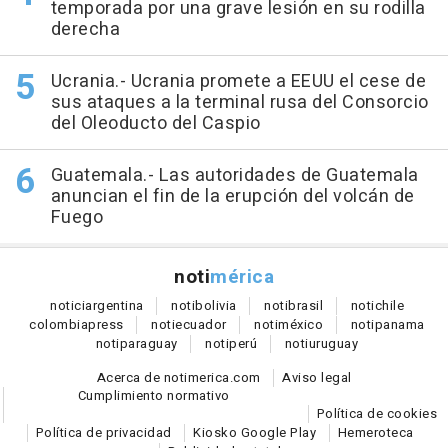
temporada por una grave lesión en su rodilla
derecha
Ucrania.- Ucrania promete a EEUU el cese de
sus ataques a la terminal rusa del Consorcio
del Oleoducto del Caspio
Guatemala.- Las autoridades de Guatemala
anuncian el fin de la erupción del volcán de
Fuego
noti
mérica
notici
argentina
noti
bolivia
noti
brasil
noti
chile
colombia
press
noti
ecuador
noti
méxico
noti
panama
noti
paraguay
noti
perú
noti
uruguay
Acerca de notimerica.com
Aviso legal
Cumplimiento normativo
Política de cookies
Política de privacidad
Kiosko Google Play
Hemeroteca