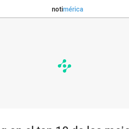
noti
mérica