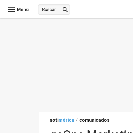
Menú
noti
mérica
/
comunicados