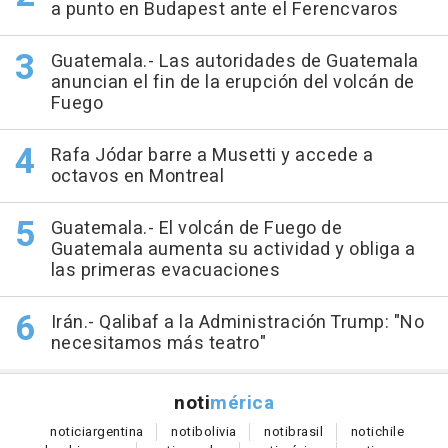
a punto en Budapest ante el Ferencvaros
Guatemala.- Las autoridades de Guatemala
anuncian el fin de la erupción del volcán de
Fuego
Rafa Jódar barre a Musetti y accede a
octavos en Montreal
Guatemala.- El volcán de Fuego de
Guatemala aumenta su actividad y obliga a
las primeras evacuaciones
Irán.- Qalibaf a la Administración Trump: "No
necesitamos más teatro"
noti
mérica
notici
argentina
noti
bolivia
noti
brasil
noti
chile