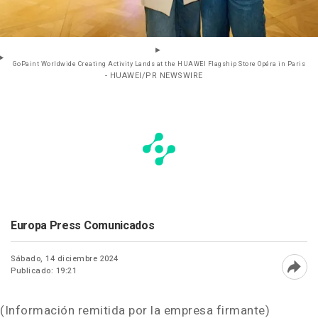
GoPaint Worldwide Creating Activity Lands at the HUAWEI Flagship Store Opéra in Paris
- HUAWEI/PR NEWSWIRE
Europa Press Comunicados
Sábado, 14 diciembre 2024
Publicado: 19:21
Abri
(Información remitida por la empresa firmante)