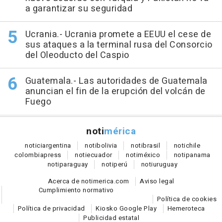
a garantizar su seguridad
Ucrania.- Ucrania promete a EEUU el cese de
sus ataques a la terminal rusa del Consorcio
del Oleoducto del Caspio
Guatemala.- Las autoridades de Guatemala
anuncian el fin de la erupción del volcán de
Fuego
noti
mérica
notici
argentina
noti
bolivia
noti
brasil
noti
chile
colombia
press
noti
ecuador
noti
méxico
noti
panama
noti
paraguay
noti
perú
noti
uruguay
Acerca de notimerica.com
Aviso legal
Cumplimiento normativo
Política de cookies
Política de privacidad
Kiosko Google Play
Hemeroteca
Publicidad estatal