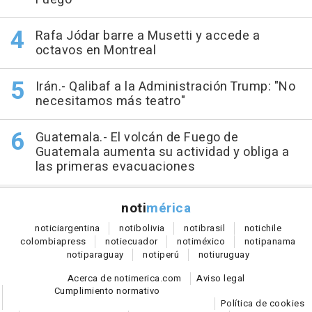
Rafa Jódar barre a Musetti y accede a
octavos en Montreal
Irán.- Qalibaf a la Administración Trump: "No
necesitamos más teatro"
Guatemala.- El volcán de Fuego de
Guatemala aumenta su actividad y obliga a
las primeras evacuaciones
noti
mérica
notici
argentina
noti
bolivia
noti
brasil
noti
chile
colombia
press
noti
ecuador
noti
méxico
noti
panama
noti
paraguay
noti
perú
noti
uruguay
Acerca de notimerica.com
Aviso legal
Cumplimiento normativo
Política de cookies