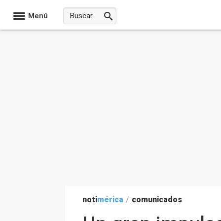
Menú
noti
mérica
/
comunicados