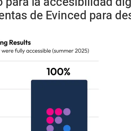
para la accesibilidad dig
ntas de Evinced para des