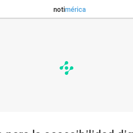
noti
mérica