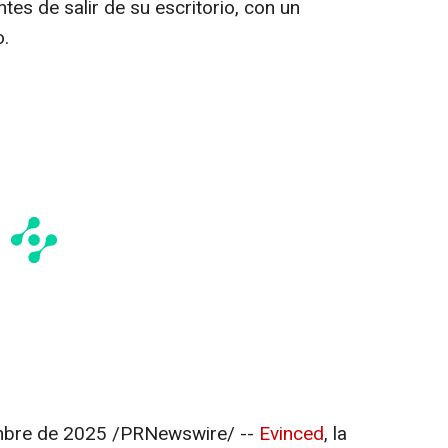
tes de salir de su escritorio, con un
o.
mbre de 2025
/PRNewswire/ --
Evinced
, la