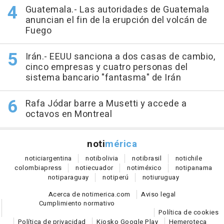
Guatemala.- Las autoridades de Guatemala
anuncian el fin de la erupción del volcán de
Fuego
Irán.- EEUU sanciona a dos casas de cambio,
cinco empresas y cuatro personas del
sistema bancario "fantasma" de Irán
Rafa Jódar barre a Musetti y accede a
octavos en Montreal
noti
mérica
notici
argentina
noti
bolivia
noti
brasil
noti
chile
colombia
press
noti
ecuador
noti
méxico
noti
panama
noti
paraguay
noti
perú
noti
uruguay
Acerca de notimerica.com
Aviso legal
Cumplimiento normativo
Política de cookies
Política de privacidad
Kiosko Google Play
Hemeroteca