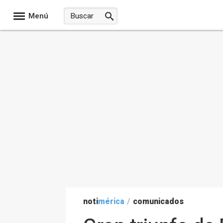
Menú
noti
mérica
/
comunicados