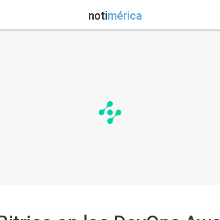
noti
mérica