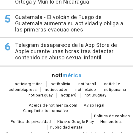
Ortega y Murillo en Nicaragua
Guatemala.- El volcán de Fuego de
Guatemala aumenta su actividad y obliga a
las primeras evacuaciones
Telegram desaparece de la App Store de
Apple durante unas horas tras detectar
contenido de abuso sexual infantil
noti
mérica
notici
argentina
noti
bolivia
noti
brasil
noti
chile
colombia
press
noti
ecuador
noti
méxico
noti
panama
noti
paraguay
noti
perú
noti
uruguay
Acerca de notimerica.com
Aviso legal
Cumplimiento normativo
Política de cookies
Política de privacidad
Kiosko Google Play
Hemeroteca
Publicidad estatal