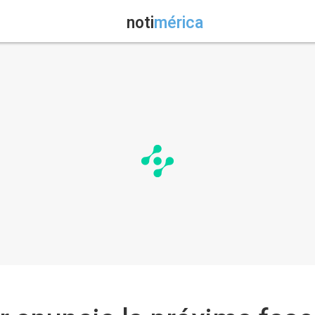
noti
mérica