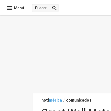
Menú
noti
mérica
/
comunicados