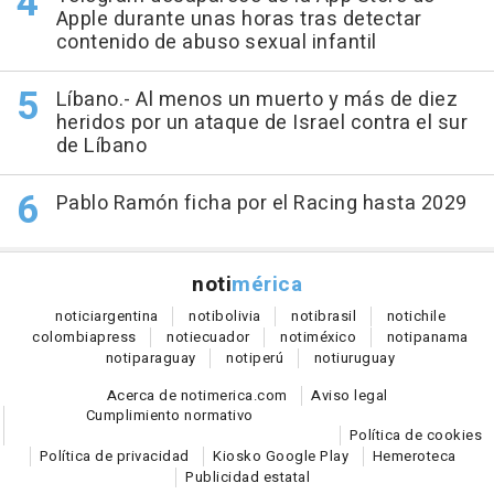
Apple durante unas horas tras detectar
contenido de abuso sexual infantil
Líbano.- Al menos un muerto y más de diez
heridos por un ataque de Israel contra el sur
de Líbano
Pablo Ramón ficha por el Racing hasta 2029
noti
mérica
notici
argentina
noti
bolivia
noti
brasil
noti
chile
colombia
press
noti
ecuador
noti
méxico
noti
panama
noti
paraguay
noti
perú
noti
uruguay
Acerca de notimerica.com
Aviso legal
Cumplimiento normativo
Política de cookies
Política de privacidad
Kiosko Google Play
Hemeroteca
Publicidad estatal