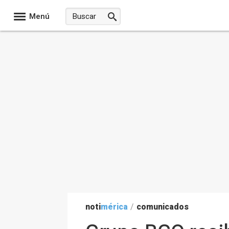
Menú
noti
mérica
/
comunicados