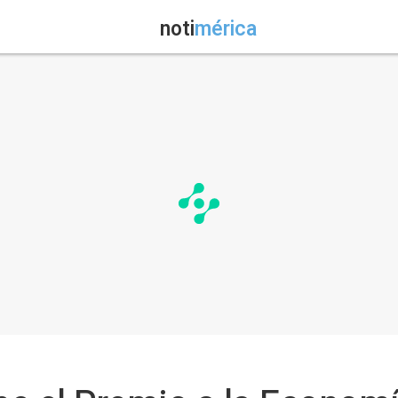
noti
mérica