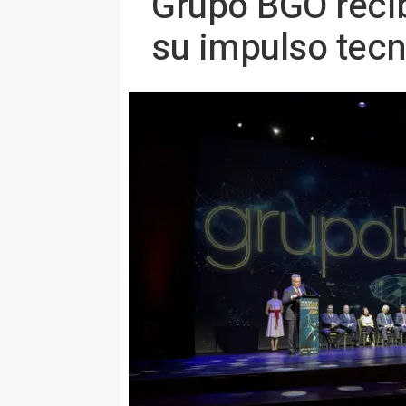
Grupo BGO recib
su impulso tec