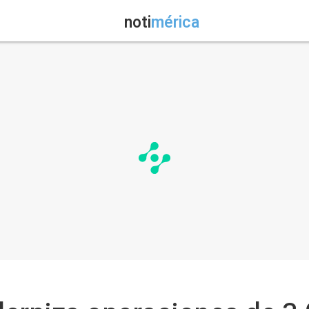
noti
mérica