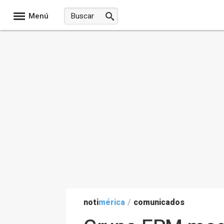
Menú
noti
mérica
/
comunicados