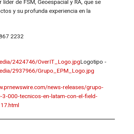
 líder de FSM, Geoespacial y RA, que se
ctos y su profunda experiencia en la
 867 2232
edia/2424746/OverIT_Logo.jpg
Logotipo -
media/2937966/Grupo_EPM_Logo.jpg
ww.prnewswire.com/news-releases/grupo-
3-000-tecnicos-en-latam-con-el-field-
117.html