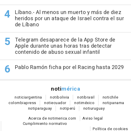
Líbano.- Al menos un muerto y más de diez
heridos por un ataque de Israel contra el sur
de Líbano
Telegram desaparece de la App Store de
Apple durante unas horas tras detectar
contenido de abuso sexual infantil
Pablo Ramón ficha por el Racing hasta 2029
noti
mérica
notici
argentina
noti
bolivia
noti
brasil
noti
chile
colombia
press
noti
ecuador
noti
méxico
noti
panama
noti
paraguay
noti
perú
noti
uruguay
Acerca de notimerica.com
Aviso legal
Cumplimiento normativo
Política de cookies