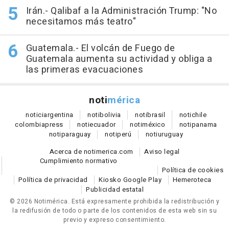
Irán.- Qalibaf a la Administración Trump: "No
necesitamos más teatro"
Guatemala.- El volcán de Fuego de
Guatemala aumenta su actividad y obliga a
las primeras evacuaciones
noti
mérica
notici
argentina
noti
bolivia
noti
brasil
noti
chile
colombia
press
noti
ecuador
noti
méxico
noti
panama
noti
paraguay
noti
perú
noti
uruguay
Acerca de notimerica.com
Aviso legal
Cumplimiento normativo
Política de cookies
Política de privacidad
Kiosko Google Play
Hemeroteca
Publicidad estatal
© 2026 Notimérica.
Está expresamente prohibida la redistribución y
la redifusión de todo o parte de los contenidos de esta web sin su
previo y expreso consentimiento.