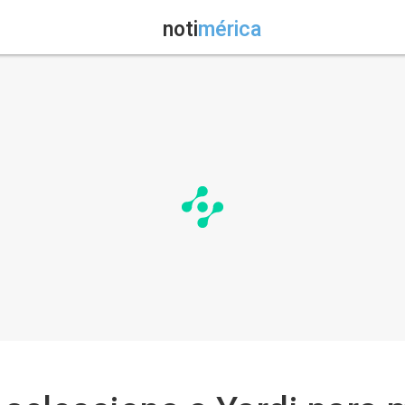
noti
mérica