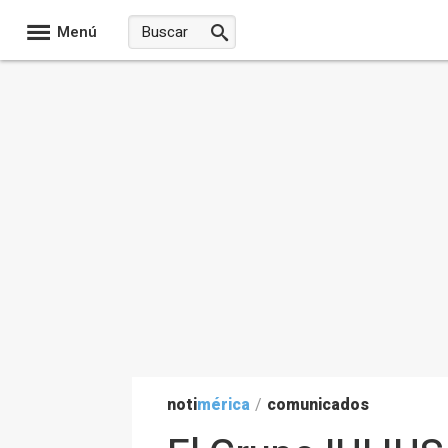
Menú
noti
mérica
/
comunicados