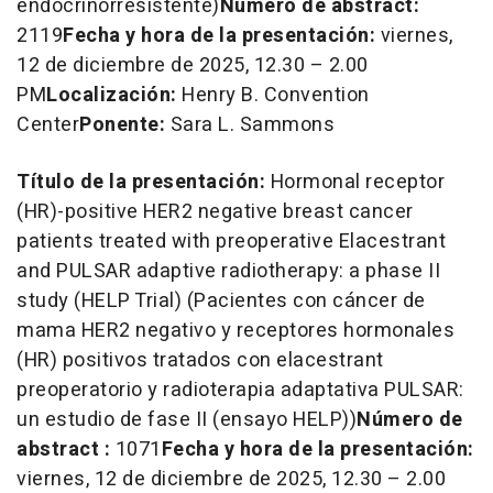
endocrinorresistente)
Número de abstract:
2119
Fecha y hora de la presentación:
viernes,
12 de diciembre de 2025, 12.30 –
2.00
PM
Localización:
Henry B. Convention
Center
Ponente:
Sara L. Sammons
Título de la presentación:
Hormonal receptor
(HR)-positive HER2 negative breast cancer
patients treated with preoperative Elacestrant
and PULSAR adaptive radiotherapy: a phase II
study (HELP Trial)
(Pacientes con cáncer de
mama HER2 negativo y receptores hormonales
(HR) positivos tratados con elacestrant
preoperatorio y radioterapia adaptativa PULSAR:
un estudio de fase II (ensayo HELP))
Número de
abstract :
1071
Fecha y hora de la presentación:
viernes, 12 de diciembre de 2025, 12.30 –
2.00