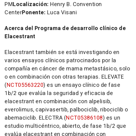
PM
Localización:
Henry B. Convention
Center
Ponente:
Luca Visani
Acerca del Programa de desarrollo clínico de
Elacestrant
Elacestrant también se está investigando en
varios ensayos clínicos patrocinados por la
compañía en cáncer de mama metastásico, solo
o en combinación con otras terapias. ELEVATE
(
NCT05563220
) es un ensayo clínico de fase
1b
/2 que evalúa la seguridad y eficacia de
elacestrant en combinación con alpelisib,
everolimus, capivasertib, palbociclib, ribociclib o
abemaciclib.
ELECTRA
(
NCT05386108
) es un
estudio multicéntrico, abierto, de fase
1b
/2 que
evalúa elacestrant en combinación con