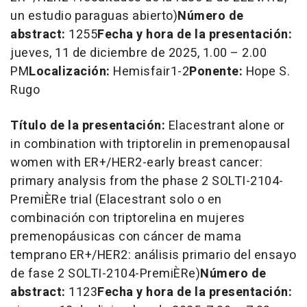
un estudio paraguas abierto)
Número de
abstract:
1255
Fecha y hora de la presentación:
jueves, 11 de diciembre de 2025, 1.00 –
2.00
PM
Localización:
Hemisfair1-2
Ponente:
Hope S.
Rugo
Título de la presentación:
Elacestrant alone or
in combination with triptorelin in premenopausal
women with ER+/HER2-early breast cancer:
primary analysis from the phase 2 SOLTI-2104-
PremiÈRe trial
(Elacestrant solo o en
combinación con triptorelina en mujeres
premenopáusicas con cáncer de mama
temprano ER+/HER2: análisis primario del ensayo
de fase 2 SOLTI-2104-PremiÈRe)
Número de
abstract:
1123
Fecha y hora de la presentación: