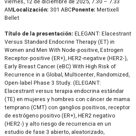
viernes, 12 de diciembre de 2025, 7.30 –
7.33
AM
Localización:
301 ABC
Ponente:
Mertixell
Bellet
Título de la presentación:
ELEGANT: Elacestrant
Versus Standard Endocrine Therapy (ET) in
Women and Men With Node-positive, Estrogen
Receptor-positive (ER+), HER2-negative (HER2-),
Early Breast Cancer (eBC) With High Risk of
Recurrence in a Global, Multicenter, Randomized,
Open-label Phase 3 Study
. (ELEGANT:
Elacestrant versus terapia endocrina estándar
(TE) en mujeres y hombres con cáncer de mama
temprano (CMT) con ganglios positivos, receptor
de estrógeno positivo (ER+), HER2 negativo
(HER2-) y alto riesgo de recurrencia en un
estudio de fase 3 abierto, aleatorizado,