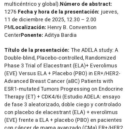
multicéntrico y global).
Número de abstract:
1276
Fecha y hora de la presentación:
jueves,
11 de diciembre de 2025, 12.30 –
2.00
PM
Localización:
Henry B. Convention
Center
Ponente:
Aditya Bardia
Título de la presentación:
The ADELA study: A
Double-blind, Placebo-controlled, Randomized
Phase 3 Trial of Elacestrant (ELA)+ Everolimus
(EVE) Versus ELA + Placebo (PBO) in ER+/HER2-
Advanced Breast Cancer (aBC) Patients with
ESR1-mutated Tumors Progressing on Endocrine
Therapy (ET) + CDK4/6i
(Estudio ADELA: ensayo
de fase 3 aleatorizado, doble ciego y controlado
con placebo de elacestrant (ELA) + everolimus
(EVE) frente a ELA + placebo (PBO) en pacientes
con cáncer de mama avanzado (CMa) ER+/HER2