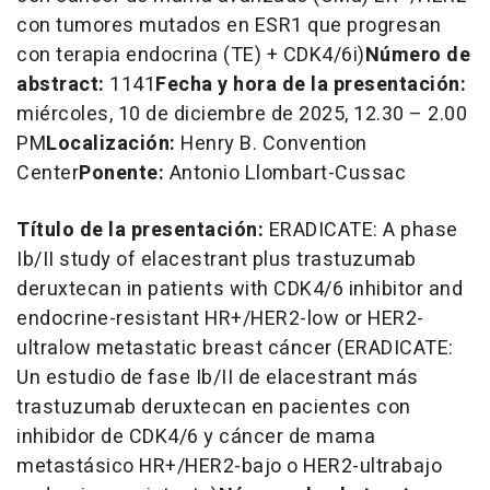
con tumores mutados en ESR1 que progresan
con terapia endocrina (TE) + CDK4/6i)
Número de
abstract:
1141
Fecha y hora de la presentación:
miércoles, 10 de diciembre de 2025, 12.30 –
2.00
PM
Localización:
Henry B. Convention
Center
Ponente:
Antonio Llombart-Cussac
Título de la presentación:
ERADICATE: A phase
Ib/II study of elacestrant plus trastuzumab
deruxtecan in patients with CDK4/6 inhibitor and
endocrine-resistant HR+/HER2-low or HER2-
ultralow metastatic breast cáncer
(ERADICATE:
Un estudio de fase Ib/II de elacestrant más
trastuzumab deruxtecan en pacientes con
inhibidor de CDK4/6 y cáncer de mama
metastásico HR+/HER2-bajo o HER2-ultrabajo