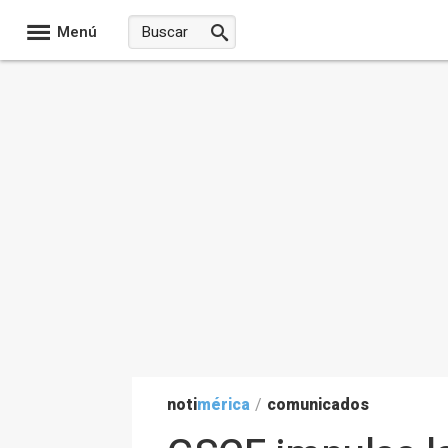
Menú
noti
mérica
/
comunicados