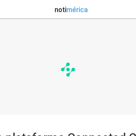
noti
mérica