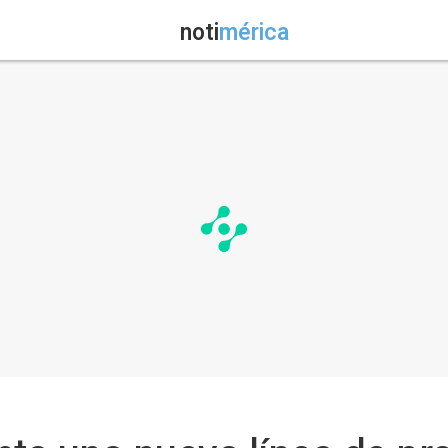
noti
mérica