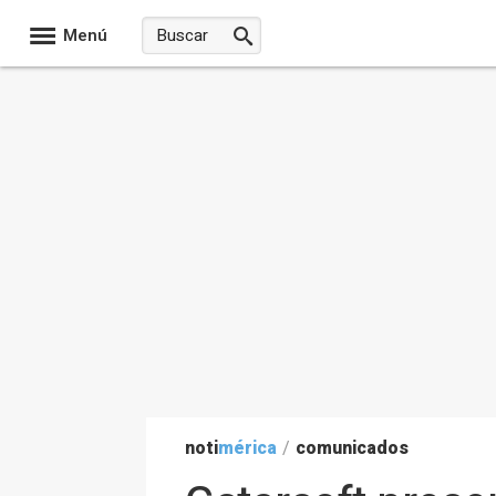
Menú
noti
mérica
/
comunicados