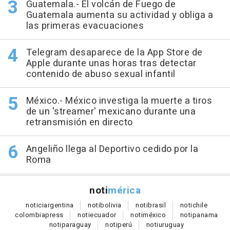
Guatemala.- El volcán de Fuego de
Guatemala aumenta su actividad y obliga a
las primeras evacuaciones
Telegram desaparece de la App Store de
Apple durante unas horas tras detectar
contenido de abuso sexual infantil
México.- México investiga la muerte a tiros
de un 'streamer' mexicano durante una
retransmisión en directo
Angeliño llega al Deportivo cedido por la
Roma
noti
mérica
notici
argentina
noti
bolivia
noti
brasil
noti
chile
colombia
press
noti
ecuador
noti
méxico
noti
panama
noti
paraguay
noti
perú
noti
uruguay