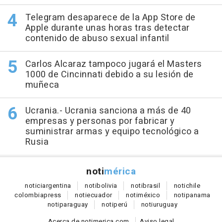
Telegram desaparece de la App Store de
Apple durante unas horas tras detectar
contenido de abuso sexual infantil
Carlos Alcaraz tampoco jugará el Masters
1000 de Cincinnati debido a su lesión de
muñeca
Ucrania.- Ucrania sanciona a más de 40
empresas y personas por fabricar y
suministrar armas y equipo tecnológico a
Rusia
noti
mérica
notici
argentina
noti
bolivia
noti
brasil
noti
chile
colombia
press
noti
ecuador
noti
méxico
noti
panama
noti
paraguay
noti
perú
noti
uruguay
Acerca de notimerica.com
Aviso legal