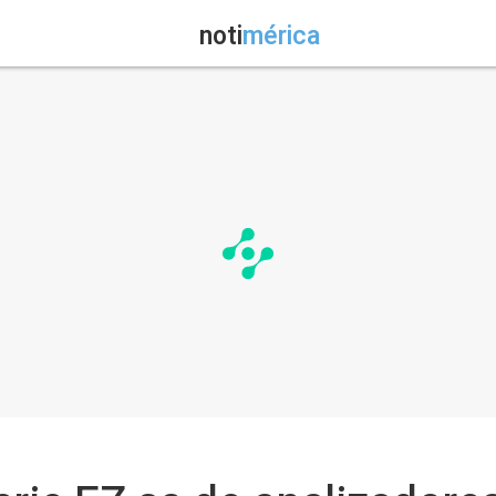
noti
mérica