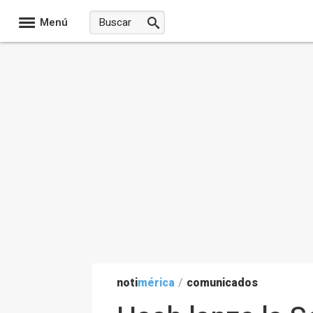
Menú
noti
mérica
/
comunicados