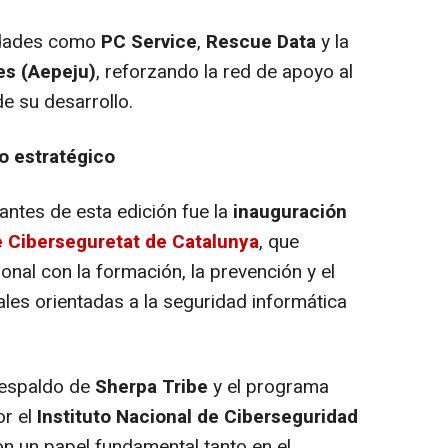
idades como
PC Service
,
Rescue Data
y la
es (Aepeju)
, reforzando la red de apoyo al
de su desarrollo.
do estratégico
ntes de esta edición fue la
inauguración
 Ciberseguretat de Catalunya
, que
onal con la formación, la prevención y el
ales orientadas a la seguridad informática
respaldo de
Sherpa Tribe
y el programa
or el
Instituto Nacional de Ciberseguridad
on un papel fundamental tanto en el