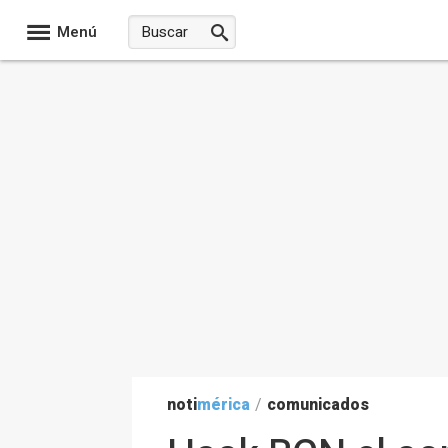
Menú
noti
mérica
/
comunicados