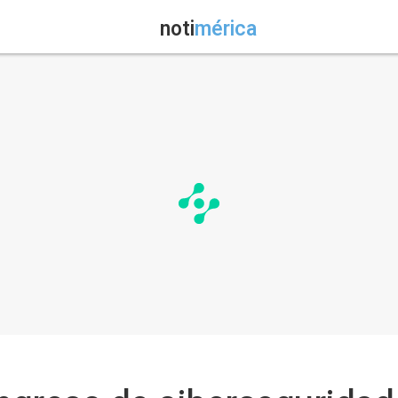
noti
mérica