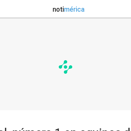
noti
mérica