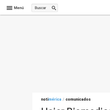
Menú
noti
mérica
/
comunicados