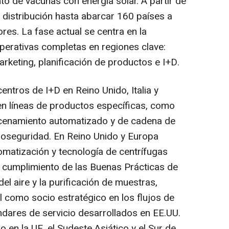
o de vacunas con energía solar. A partir de
 distribución hasta abarcar 160 países a
res. La fase actual se centra en la
perativas completas en regiones clave:
rketing, planificación de productos e I+D.
ntros de I+D en Reino Unido, Italia y
en líneas de productos específicas, como
acenamiento automatizado y de cadena de
bioseguridad. En Reino Unido y Europa
tomatización y tecnología de centrífugas
el cumplimiento de las Buenas Prácticas de
el aire y la purificación de muestras,
 como socio estratégico en los flujos de
ndares de servicio desarrollados en EE.UU.
 en la UE, el Sudeste Asiático y el Sur de