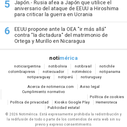
Japón.- Rusia afea a Japón que utilice el
aniversario del ataque de EEUU a Hiroshima
para criticar la guerra en Ucrania
EEUU propone ante la OEA "ir más allá"
contra "la dictadura" del matrimonio de
Ortega y Murillo en Nicaragua
noti
mérica
notici
argentina
noti
bolivia
noti
brasil
noti
chile
colombia
press
noti
ecuador
noti
méxico
noti
panama
noti
paraguay
noti
perú
noti
uruguay
Acerca de notimerica.com
Aviso legal
Cumplimiento normativo
Política de cookies
Política de privacidad
Kiosko Google Play
Hemeroteca
Publicidad estatal
© 2026 Notimérica.
Está expresamente prohibida la redistribución y
la redifusión de todo o parte de los contenidos de esta web sin su
previo y expreso consentimiento.