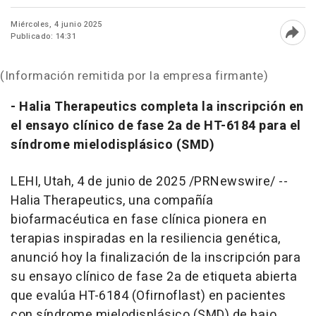
Miércoles, 4 junio 2025
Publicado: 14:31
Abri
(Información remitida por la empresa firmante)
- Halia Therapeutics completa la inscripción en
el ensayo clínico de fase 2a de HT-6184 para el
síndrome mielodisplásico (SMD)
LEHI, Utah
,
4 de junio de 2025
/PRNewswire/ --
Halia Therapeutics, una compañía
biofarmacéutica en fase clínica pionera en
terapias inspiradas en la resiliencia genética,
anunció hoy la finalización de la inscripción para
su ensayo clínico de fase 2a de etiqueta abierta
que evalúa HT-6184 (
Ofirnoflast
) en pacientes
con síndrome mielodisplásico (SMD) de bajo