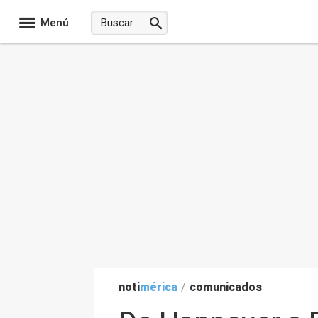
Menú
noti
mérica
/
comunicados