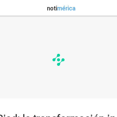
noti
mérica