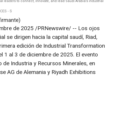
al leaders to connect, innovate, and lead Saudi Arabia’s industrial
CES - S
firmante)
embre de 2025
/PRNewswire/ -- Los ojos
l se dirigen hacia la capital saudí, Riad,
rimera edición de Industrial Transformation
el 1 al 3 de diciembre de 2025. El evento
o de Industria y Recursos Minerales, en
e AG de Alemania y Riyadh Exhibitions