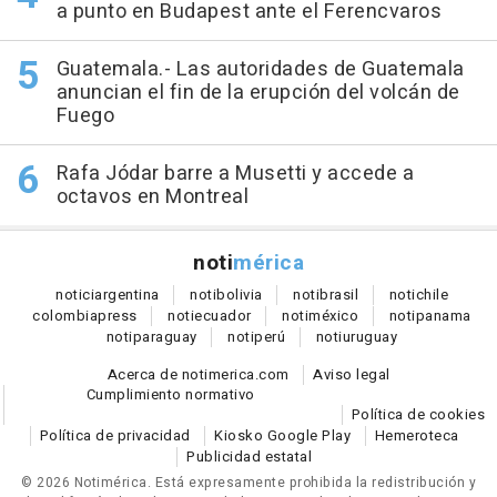
a punto en Budapest ante el Ferencvaros
Guatemala.- Las autoridades de Guatemala
anuncian el fin de la erupción del volcán de
Fuego
Rafa Jódar barre a Musetti y accede a
octavos en Montreal
noti
mérica
notici
argentina
noti
bolivia
noti
brasil
noti
chile
colombia
press
noti
ecuador
noti
méxico
noti
panama
noti
paraguay
noti
perú
noti
uruguay
Acerca de notimerica.com
Aviso legal
Cumplimiento normativo
Política de cookies
Política de privacidad
Kiosko Google Play
Hemeroteca
Publicidad estatal
© 2026 Notimérica.
Está expresamente prohibida la redistribución y