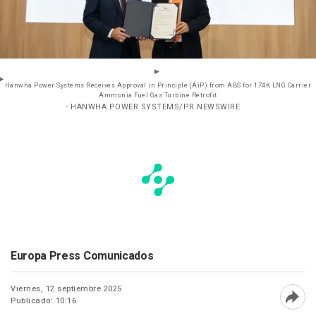
Hanwha Power Systems Receives Approval in Principle (AiP) from ABS for 174K LNG Carrier
Ammonia Fuel Gas Turbine Retrofit
- HANWHA POWER SYSTEMS/PR NEWSWIRE
Europa Press Comunicados
Viernes, 12 septiembre 2025
Publicado: 10:16
Abri