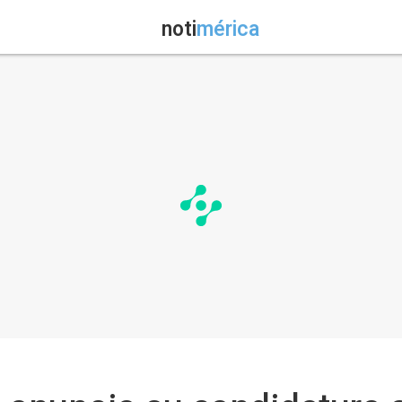
noti
mérica