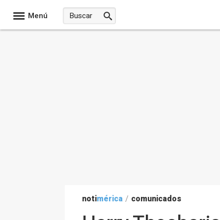
Menú
noti
mérica
/
comunicados