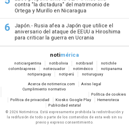
contra "la dictadura" del matrimonio de
Ortega y Murillo en Nicaragua
Japón.- Rusia afea a Japón que utilice el
aniversario del ataque de EEUU a Hiroshima
para criticar la guerra en Ucrania
noti
mérica
notici
argentina
noti
bolivia
noti
brasil
noti
chile
colombia
press
noti
ecuador
noti
méxico
noti
panama
noti
paraguay
noti
perú
noti
uruguay
Acerca de notimerica.com
Aviso legal
Cumplimiento normativo
Política de cookies
Política de privacidad
Kiosko Google Play
Hemeroteca
Publicidad estatal
© 2026 Notimérica.
Está expresamente prohibida la redistribución y
la redifusión de todo o parte de los contenidos de esta web sin su
previo y expreso consentimiento.