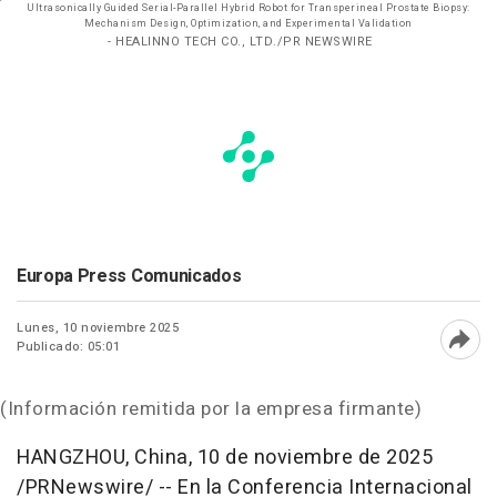
Ultrasonically Guided Serial-Parallel Hybrid Robot for Transperineal Prostate Biopsy:
Mechanism Design, Optimization, and Experimental Validation
- HEALINNO TECH CO., LTD./PR NEWSWIRE
Europa Press Comunicados
Lunes, 10 noviembre 2025
Publicado: 05:01
Abri
(Información remitida por la empresa firmante)
HANGZHOU, China
,
10 de noviembre de 2025
/PRNewswire/ -- En la Conferencia Internacional