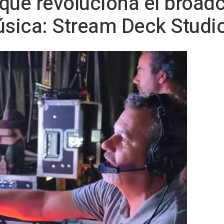
que revoluciona el broad
úsica: Stream Deck Studio