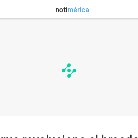
noti
mérica