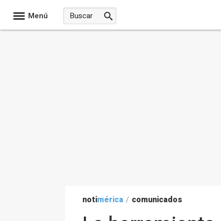
Menú
noti
mérica
/
comunicados