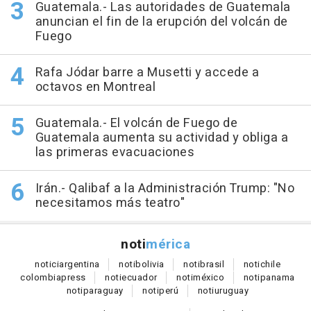
Guatemala.- Las autoridades de Guatemala
anuncian el fin de la erupción del volcán de
Fuego
Rafa Jódar barre a Musetti y accede a
octavos en Montreal
Guatemala.- El volcán de Fuego de
Guatemala aumenta su actividad y obliga a
las primeras evacuaciones
Irán.- Qalibaf a la Administración Trump: "No
necesitamos más teatro"
noti
mérica
notici
argentina
noti
bolivia
noti
brasil
noti
chile
colombia
press
noti
ecuador
noti
méxico
noti
panama
noti
paraguay
noti
perú
noti
uruguay