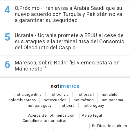
O.Próximo.- Irán avisa a Arabia Saudí que su
nuevo acuerdo con Turquía y Pakistán no va
a garantizar su seguridad
Ucrania.- Ucrania promete a EEUU el cese de
sus ataques a la terminal rusa del Consorcio
del Oleoducto del Caspio
Maresca, sobre Rodri: "El viernes estará en
Mánchester"
noti
mérica
notici
argentina
noti
bolivia
noti
brasil
noti
chile
colombia
press
noti
ecuador
noti
méxico
noti
panama
noti
paraguay
noti
perú
noti
uruguay
Acerca de notimerica.com
Aviso legal
Cumplimiento normativo
Política de cookies