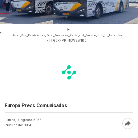
Higer_Bus_Establishes_First_European_Parts_and_Service_Hub_in_Luxembourg
- HIGER/PR NEWSWIRE
Europa Press Comunicados
Lunes, 4 agosto 2025
Publicado: 13:45
Abri