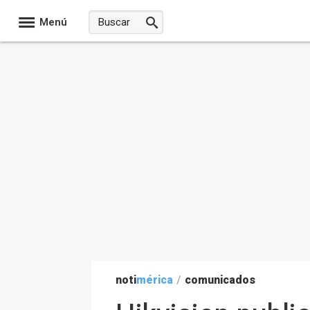
Menú
noti
mérica
/
comunicados