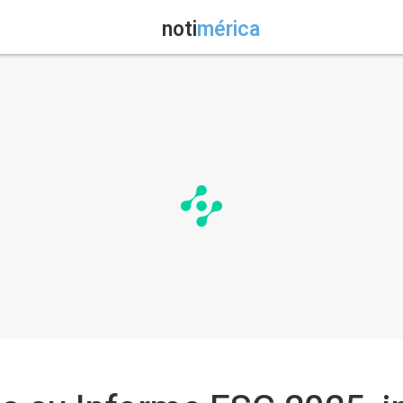
noti
mérica