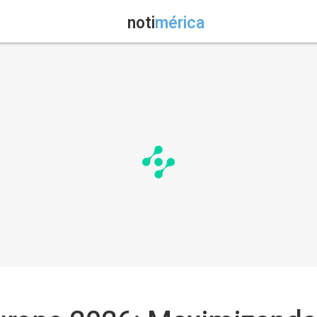
noti
mérica