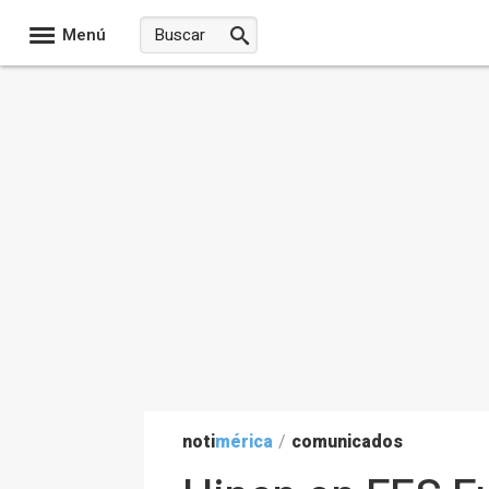
Menú
noti
mérica
/
comunicados