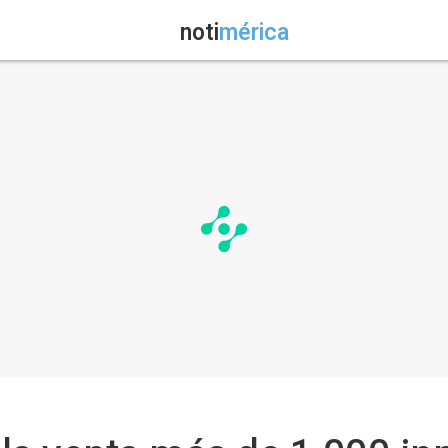
noti
mérica