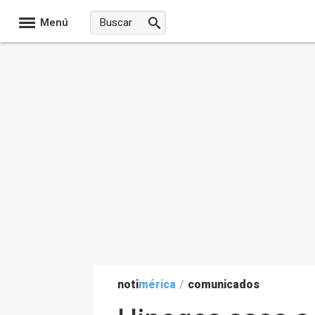
Menú
noti
mérica
/
comunicados